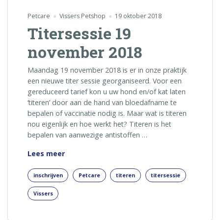
Petcare
Vissers Petshop
19 oktober 2018
Titersessie 19
november 2018
Maandag 19 november 2018 is er in onze praktijk
een nieuwe titer sessie georganiseerd. Voor een
gereduceerd tarief kon u uw hond en/of kat laten
‘titeren’ door aan de hand van bloedafname te
bepalen of vaccinatie nodig is. Maar wat is titeren
nou eigenlijk en hoe werkt het? Titeren is het
bepalen van aanwezige antistoffen …
Titersessie
Lees meer
19
november
inschrijven
Petcare
titeren
titersessie
2018
Vissers