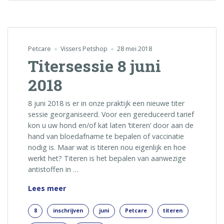
Petcare
Vissers Petshop
28 mei 2018
Titersessie 8 juni
2018
8 juni 2018 is er in onze praktijk een nieuwe titer
sessie georganiseerd. Voor een gereduceerd tarief
kon u uw hond en/of kat laten ‘titeren’ door aan de
hand van bloedafname te bepalen of vaccinatie
nodig is. Maar wat is titeren nou eigenlijk en hoe
werkt het? Titeren is het bepalen van aanwezige
antistoffen in …
Titersessie
Lees meer
8
juni
8
inschrijven
juni
Petcare
titeren
2018