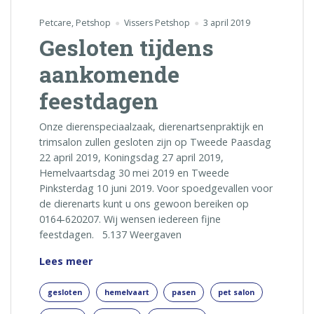
Petcare
,
Petshop
Vissers Petshop
3 april 2019
Gesloten tijdens
aankomende
feestdagen
Onze dierenspeciaalzaak, dierenartsenpraktijk en
trimsalon zullen gesloten zijn op Tweede Paasdag
22 april 2019, Koningsdag 27 april 2019,
Hemelvaartsdag 30 mei 2019 en Tweede
Pinksterdag 10 juni 2019. Voor spoedgevallen voor
de dierenarts kunt u ons gewoon bereiken op
0164-620207. Wij wensen iedereen fijne
feestdagen. 5.137 Weergaven
Gesloten
Lees meer
tijdens
aankomende
gesloten
hemelvaart
pasen
pet salon
feestdagen