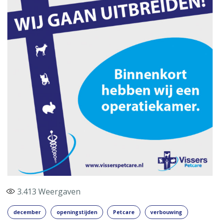
3.413
Weergaven
december
openingstijden
Petcare
verbouwing